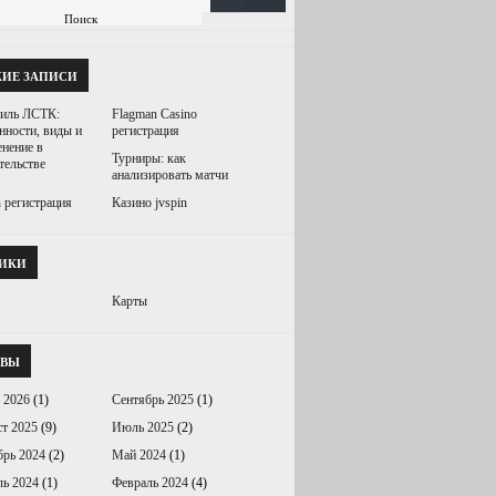
ЖИЕ ЗАПИСИ
иль ЛСТК:
Flagman Casino
нности, виды и
регистрация
нение в
Турниры: как
тельстве
анализировать матчи
 регистрация
Казино jvspin
РИКИ
Карты
ИВЫ
 2026
(1)
Сентябрь 2025
(1)
т 2025
(9)
Июль 2025
(2)
брь 2024
(2)
Май 2024
(1)
ль 2024
(1)
Февраль 2024
(4)