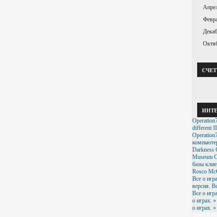
Апре
Февра
Декаб
Октя
СЧЕ
ИНТ
Operation7
different II
Operation
компьюте
Darkness
Museum
O
базы клие
Rosco McQ
Все о игр
версия. Вс
Все о игр
о играх. »
о играх. »