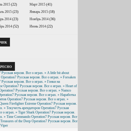
ль 2015
(22)
Март 2015
(41)
ль 2015
(23)
Январь 2015
(18)
рь 2014
(23)
Ноябрь 2014
(36)
брь 2014
(52)
Июнь 2014
(22)
ТЧИК
ЕРЕСНО
 Русская версия. Все о играх. » A little bit about
Operation7 Русская версия. Все о играх. » Forsaken
7 Русская версия. Все о играх. » Гонки на
ре
Operation7 Русская версия. Все о играх. » Heart of
Operation7 Русская версия. Все о играх. » Namco
peration7 Русская версия. Все о играх. » Наработка
нтов
Operation7 Русская версия. Все о играх. »
ueen Firefighter Extreme
Operation7 Русская версия.
ах. » Текучесть арендаторов
Operation7 Русская
е о играх. » Tiger Shark
Operation7 Русская версия.
ах. » Time Commando
Operation7 Русская версия. Все
 Treasures of the Deep
Operation7 Русская версия. Все
 Viper