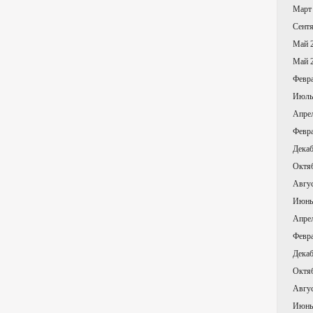
Март
Сентя
Май 
Май 
Февра
Июль
Апре
Февра
Декаб
Октя
Авгус
Июнь
Апре
Февра
Декаб
Октя
Авгус
Июнь