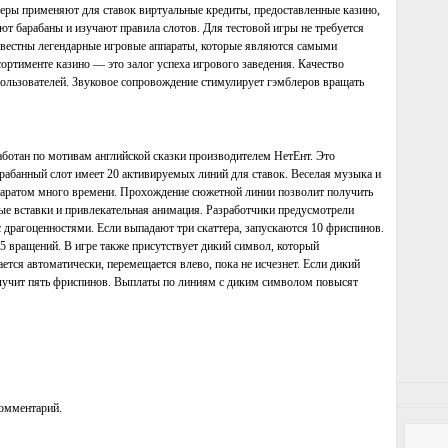
еры применяют для ставок виртуальные кредиты, предоставленные казино,
ют барабаны и изучают правила слотов. Для тестовой игры не требуется
известны легендарные игровые аппараты, которые являются самыми
сортименте казино — это залог успеха игрового заведения. Качество
пользователей. Звуковое сопровождение стимулирует гэмблеров вращать
ботан по мотивам английской сказки производителем НетЕнт. Это
арабанный слот имеет 20 активируемых линий для ставок. Веселая музыка и
паратом много времени. Прохождение сюжетной линии позволит получить
ые вставки и привлекательная анимация. Разработчики предусмотрели
с драгоценностями. Если выпадают три скаттера, запускаются 10 фриспинов.
5 вращений. В игре также присутствует дикий символ, который
ается автоматически, перемещается влево, пока не исчезнет. Если дикий
олучит пять фриспинов. Выплаты по линиям с диким символом повысят
комментарий.
Найти: