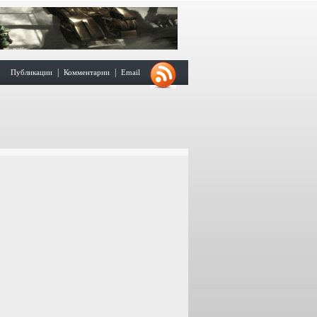
|
|
Публикации
Комментарии
Email