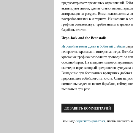
предусматривает временных ограничений. Гейм
активируют линии, сделав ставки на них, враща
авторизация на ресурсе. Всем пользователям 
востребованными в интернете. Их наличие в ас
графики соответствует требованиям азартных 
барабаны слотов.
Игра Jack and the Beanstalk
Игровой автомат Джек и бобовый стебель
разра
невероятно красивая и интересная игра. Пятиб
красочная графика позволяют проводить за ап
основной приз. На аппарате имеются мультяшн
скаттер в игре, который представлен сундуком 
Выпадение при бесплатных вращениях добавят 
представляет собой логотип слота. Спин запуск
символ выпадает на пятом барабане, геймер п
выплаты в три раза.
ДОБАВИТЬ КОММЕНТАРИЙ
Вам надо
зарегистрироваться
, чтобы написать 