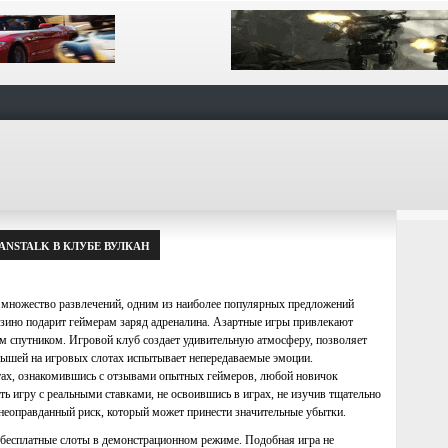
ANSTALK В КЛУБЕ ВУЛКАН
 множество развлечений, одним из наиболее популярных предложений
азино подарит геймерам заряд адреналина. Азартные игры привлекают
м спутником. Игровой клуб создает удивительную атмосферу, позволяет
рышей на игровых слотах испытывает непередаваемые эмоции.
ах, ознакомившись с отзывами опытных геймеров, любой новичок
ать игру с реальными ставками, не освоившись в играх, не изучив тщательно
 неоправданный риск, который может принести значительные убытки.
бесплатные слоты в демонстрационном режиме. Подобная игра не