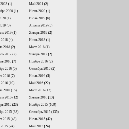
 2023
(1)
Май 2021
(2)
брь 2020
(1)
Июнь 2020
(1)
2020
(1)
Июль 2019
(6)
2019
(3)
Апрель 2019
(3)
ль 2019
(1)
Январь 2019
(2)
 2018
(4)
Июнь 2018
(1)
ль 2018
(2)
Март 2018
(1)
ль 2017
(7)
Январь 2017
(2)
рь 2016
(7)
Ноябрь 2016
(2)
брь 2016
(5)
Сентябрь 2016
(2)
т 2016
(7)
Июль 2016
(5)
 2016
(19)
Май 2016
(22)
ль 2016
(15)
Март 2016
(12)
ль 2016
(12)
Январь 2016
(13)
рь 2015
(23)
Ноябрь 2015
(109)
брь 2015
(38)
Сентябрь 2015
(135)
т 2015
(48)
Июль 2015
(42)
 2015
(24)
Май 2015
(24)