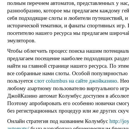
полным перечнем автоматов, представленных у нас,
разнообразию, которое мы предлагаем каждому гей
себя подходящие слоты и любители путешествий, и
исторической тематики, и фанаты спортивных игр
посетителю нашего ресурса мы предлагаем широч
эмуляторов.
Чтобы облегчить процесс поиска нашим потенциал
предлагаем посещение наиболее подходящих разде
найти на главной странице нашего ресурса. По эти
все собранные нами слоты. Особой популярностью 
пользуется
слот columbus на сайте джойказино
. Не
любому азартному пользователю виртуального игр
ДжойКазино автомат Колумбус доступен в абсолют
Поэтому апробировать его особенно новички смог
без регистрационных процедур или же других ску
Онлайн стратегия под названием Колумбус
http://jo
avtomaty/
была разработана общеизвестным брендо