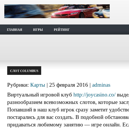
ГЛАВНАЯ
ИГРЫ
РЕЙТИНГ
СЛОТ COLUMBUS
Рубрики:
Карты
| 25 февраля 2016 |
adminas
Виртуальный игровой клуб
http://joycasino.co/
выде
разнообразием всевозможных слотов, которые зас
Попавший в наш клуб игрок сразу заметит удобств
постарались для вас создать. В подобной обстанов
придаваться любимому занятию — игре онлайн. Есл